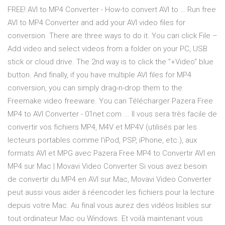
FREE! AVI to MP4 Converter - How-to convert AVI to … Run free
AVI to MP4 Converter and add your AVI video files for
conversion. There are three ways to do it. You can click File –
Add video and select videos from a folder on your PC, USB
stick or cloud drive. The 2nd way is to click the "+Video" blue
button. And finally, if you have multiple AVI files for MP4
conversion, you can simply drag-n-drop them to the
Freemake video freeware. You can Télécharger Pazera Free
MP4 to AVI Converter - 01net.com ... Il vous sera très facile de
convertir vos fichiers MP4, M4V et MP4V (utilisés par les
lecteurs portables comme l'iPod, PSP, iPhone, etc.), aux
formats AVI et MPG avec Pazera Free MP4 to Convertir AVI en
MP4 sur Mac | Movavi Video Converter Si vous avez besoin
de convertir du MP4 en AVI sur Mac, Movavi Video Converter
peut aussi vous aider à réencoder les fichiers pour la lecture
depuis votre Mac. Au final vous aurez des vidéos lisibles sur
tout ordinateur Mac ou Windows. Et voilà maintenant vous