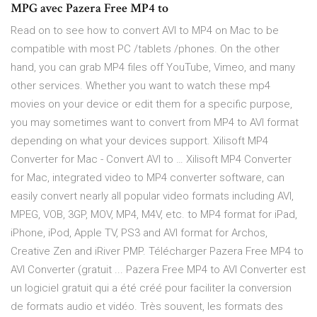
MPG avec Pazera Free MP4 to
Read on to see how to convert AVI to MP4 on Mac to be
compatible with most PC /tablets /phones. On the other
hand, you can grab MP4 files off YouTube, Vimeo, and many
other services. Whether you want to watch these mp4
movies on your device or edit them for a specific purpose,
you may sometimes want to convert from MP4 to AVI format
depending on what your devices support. Xilisoft MP4
Converter for Mac - Convert AVI to … Xilisoft MP4 Converter
for Mac, integrated video to MP4 converter software, can
easily convert nearly all popular video formats including AVI,
MPEG, VOB, 3GP, MOV, MP4, M4V, etc. to MP4 format for iPad,
iPhone, iPod, Apple TV, PS3 and AVI format for Archos,
Creative Zen and iRiver PMP. Télécharger Pazera Free MP4 to
AVI Converter (gratuit ... Pazera Free MP4 to AVI Converter est
un logiciel gratuit qui a été créé pour faciliter la conversion
de formats audio et vidéo. Très souvent, les formats des