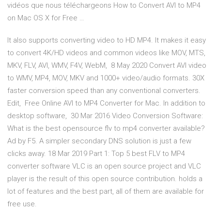
vidéos que nous téléchargeons How to Convert AVI to MP4
on Mac OS X for Free …
It also supports converting video to HD MP4. It makes it easy
to convert 4K/HD videos and common videos like MOV, MTS,
MKV, FLV, AVI, WMV, F4V, WebM, 8 May 2020 Convert AVI video
to WMV, MP4, MOV, MKV and 1000+ video/audio formats. 30X
faster conversion speed than any conventional converters.
Edit, Free Online AVI to MP4 Converter for Mac. In addition to
desktop software, 30 Mar 2016 Video Conversion Software:
What is the best opensource flv to mp4 converter available?
Ad by F5. A simpler secondary DNS solution is just a few
clicks away. 18 Mar 2019 Part 1: Top 5 best FLV to MP4
converter software VLC is an open source project and VLC
player is the result of this open source contribution. holds a
lot of features and the best part, all of them are available for
free use.