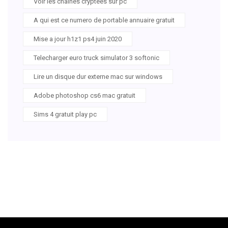
Voir les chaines cryptées sur pc
A qui est ce numero de portable annuaire gratuit
Mise a jour h1z1 ps4 juin 2020
Telecharger euro truck simulator 3 softonic
Lire un disque dur externe mac sur windows
Adobe photoshop cs6 mac gratuit
Sims 4 gratuit play pc