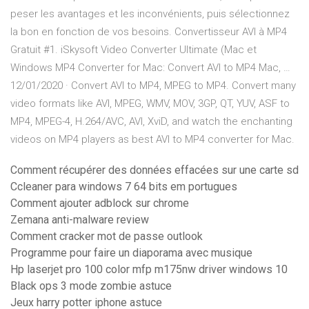
peser les avantages et les inconvénients, puis sélectionnez
la bon en fonction de vos besoins. Convertisseur AVI à MP4
Gratuit #1. iSkysoft Video Converter Ultimate (Mac et
Windows MP4 Converter for Mac: Convert AVI to MP4 Mac, …
12/01/2020 · Convert AVI to MP4, MPEG to MP4. Convert many
video formats like AVI, MPEG, WMV, MOV, 3GP, QT, YUV, ASF to
MP4, MPEG-4, H.264/AVC, AVI, XviD, and watch the enchanting
videos on MP4 players as best AVI to MP4 converter for Mac.
Comment récupérer des données effacées sur une carte sd
Ccleaner para windows 7 64 bits em portugues
Comment ajouter adblock sur chrome
Zemana anti-malware review
Comment cracker mot de passe outlook
Programme pour faire un diaporama avec musique
Hp laserjet pro 100 color mfp m175nw driver windows 10
Black ops 3 mode zombie astuce
Jeux harry potter iphone astuce