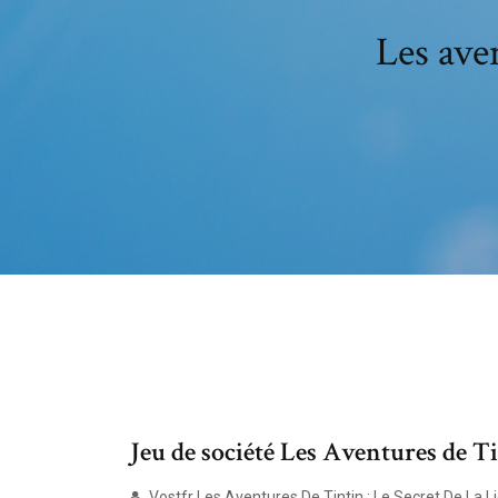
Les aven
Jeu de société Les Aventures de Tint
Vostfr Les Aventures De Tintin : Le Secret De La L