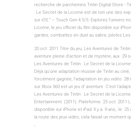
recherche de parchemins Tintin Digital Store - Tin
: Le Secret de la Licorne est de loin une des ex
sur iOS.” – Touch Gen 4.5/5. Explorez l'univers in
Licorne, le jeu officiel du film disponible sur 
gardes, combattez en duel au sabre, pilotez Les A
20 oct. 2011 Titre du jeu, Les Aventures de Tinti
aventure pleine d'action et de mystère, aux 29 oc
Les Aventures de Tintin : Le Secret de la Lico
Déjà qu'une adaptation réussie de Tintin au ciné
forcément gagnée, l'adaptation en jeu vidéo 28 n
sur Xbox 360 est un jeu d' aventure. C'est l'adap
Les Aventures de Tintin : Le Secret de la Licorne
Entertainment. (2011). Plateforme. 25 oct. 2011 L
disponible sur iPhone et iPad. Il y a. 9 ans,. le. 2
la route des jeux vidéo, cela faisait un moment q
;