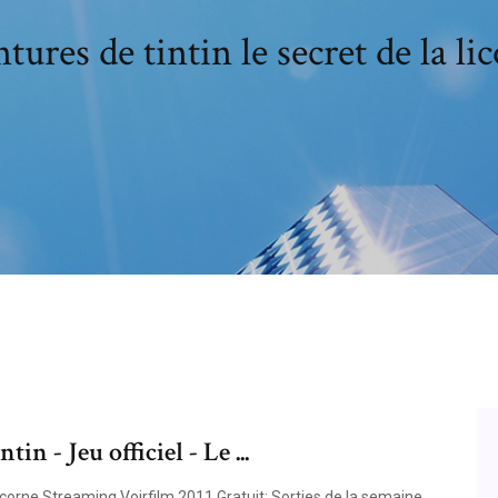
tures de tintin le secret de la li
in - Jeu officiel - Le ...
icorne Streaming Voirfilm 2011 Gratuit; Sorties de la semaine.