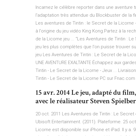
Incarnez le célèbre reporter dans une aventure 
l'adaptation très attendue du Blockbuster de la 
Les aventures de Tintin : le Secret de la Licorne
à l'origine du jeu vidéo King Kong.Partez à la rec
de la Licorne jeu ... “Les Aventures de Tintin : 
jeu les plus complètes que l'on puisse trouver su
jeu Les Aventures de Tintin : Le Secret de la Licor
UNE AVENTURE EXALTANTE Échappez aux gardes, 
Tintin - Le Secret de la Licorne - Jeux ... Livra
Tintin - Le Secret de la Licorne PC sur Fnac.c
15 avr. 2014 Le jeu, adapté du film
avec le réalisateur Steven Spielb
20 oct. 2011 Les Aventures de Tintin : Le Secret 
Ubisoft Entertainment. (2011). Plateforme. 25 oct
Licorne est disponible sur iPhone et iPad. Il y a. 