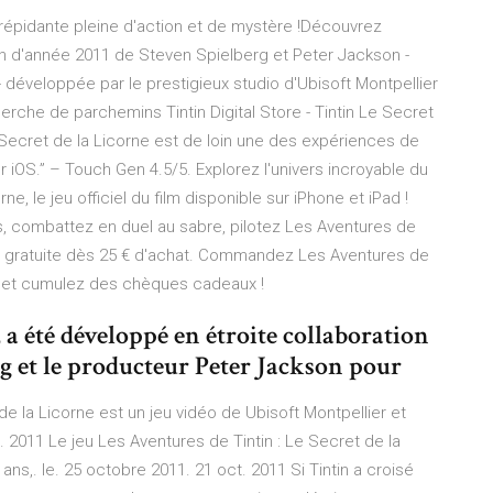
trépidante pleine d'action et de mystère !Découvrez
fin d'année 2011 de Steven Spielberg et Peter Jackson -
 - développée par le prestigieux studio d'Ubisoft Montpellier
herche de parchemins Tintin Digital Store - Tintin Le Secret
Le Secret de la Licorne est de loin une des expériences de
r iOS.” – Touch Gen 4.5/5. Explorez l'univers incroyable du
ne, le jeu officiel du film disponible sur iPhone et iPad !
combattez en duel au sabre, pilotez Les Aventures de
ison gratuite dès 25 € d'achat. Commandez Les Aventures de
om et cumulez des chèques cadeaux !
, a été développé en étroite collaboration
erg et le producteur Peter Jackson pour
de la Licorne est un jeu vidéo de Ubisoft Montpellier et
. 2011 Le jeu Les Aventures de Tintin : Le Secret de la
9 ans,. le. 25 octobre 2011. 21 oct. 2011 Si Tintin a croisé