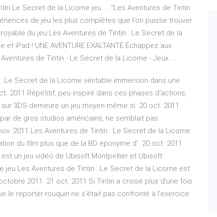
tin Le Secret de la Licorne jeu ... “Les Aventures de Tintin
périences de jeu les plus complètes que l'on puisse trouver
croyable du jeu Les Aventures de Tintin : Le Secret de la
iPhone et iPad ! UNE AVENTURE EXALTANTE Échappez aux
ventures de Tintin - Le Secret de la Licorne - Jeux ...
n : Le Secret de la Licorne véritable immersion dans une
t. 2011 Répétitif, peu inspiré dans ces phases d'actions,
rne sur 3DS demeure un jeu moyen même si 20 oct. 2011
, par de gros studios américains, ne semblait pas
ov. 2011 Les Aventures de Tintin : Le Secret de la Licorne
tation du film plus que de la BD éponyme d' 20 oct. 2011
 est un jeu vidéo de Ubisoft Montpellier et Ubisoft
e jeu Les Aventures de Tintin : Le Secret de la Licorne est
5 octobre 2011. 21 oct. 2011 Si Tintin a croisé plus d'une fois
ue le reporter rouquin ne s'était pas confronté à l'exercice