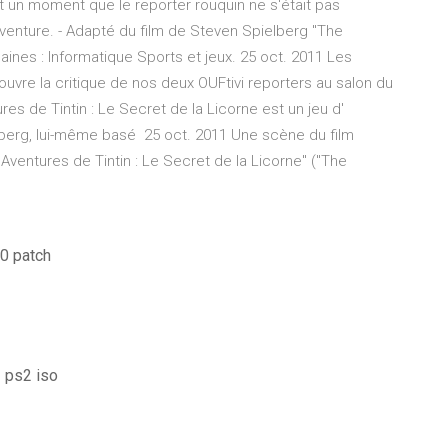
ait un moment que le reporter rouquin ne s'était pas
aventure. - Adapté du film de Steven Spielberg "The
maines : Informatique Sports et jeux. 25 oct. 2011 Les
couvre la critique de nos deux OUFtivi reporters au salon du
ures de Tintin : Le Secret de la Licorne est un jeu d'
lberg, lui-même basé 25 oct. 2011 Une scène du film
Aventures de Tintin : Le Secret de la Licorne" ("The
10 patch
 ps2 iso