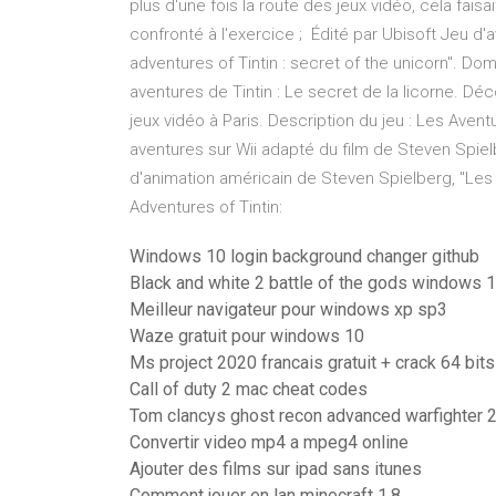
plus d'une fois la route des jeux vidéo, cela fais
confronté à l'exercice ; Édité par Ubisoft Jeu d'
adventures of Tintin : secret of the unicorn". Do
aventures de Tintin : Le secret de la licorne. Dé
jeux vidéo à Paris. Description du jeu : Les Avent
aventures sur Wii adapté du film de Steven Spie
d'animation américain de Steven Spielberg, "Les 
Adventures of Tintin:
Windows 10 login background changer github
Black and white 2 battle of the gods windows 
Meilleur navigateur pour windows xp sp3
Waze gratuit pour windows 10
Ms project 2020 francais gratuit + crack 64 bits
Call of duty 2 mac cheat codes
Tom clancys ghost recon advanced warfighter 2
Convertir video mp4 a mpeg4 online
Ajouter des films sur ipad sans itunes
Comment jouer en lan minecraft 1.8