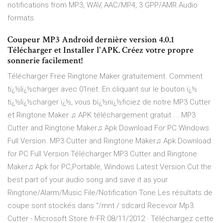
notifications from MP3, WAV, AAC/MP4, 3 GPP/AMR Audio
formats.
Coupeur MP3 Android dernière version 4.0.1
Télécharger et Installer l'APK. Créez votre propre
sonnerie facilement!
Télécharger Free Ringtone Maker gratuitement. Comment
tï¿½lï¿½charger avec 01net. En cliquant sur le bouton ï¿½
tï¿½lï¿½charger ï¿½, vous bï¿½nï¿½ficiez de notre MP3 Cutter
et Ringtone Maker ♫ APK téléchargement gratuit ... MP3
Cutter and Ringtone Maker♫ Apk Download For PC Windows
Full Version. MP3 Cutter and Ringtone Maker♫ Apk Download
for PC Full Version.Télécharger MP3 Cutter and Ringtone
Maker♫ Apk for PC,Portable, Windows Latest Version.Cut the
best part of your audio song and save it as your
Ringtone/Alarm/Music File/Notification Tone.Les résultats de
coupe sont stockés dans “/mnt / sdcard Recevoir Mp3
Cutter - Microsoft Store fr-FR 08/11/2012 · Téléchargez cette